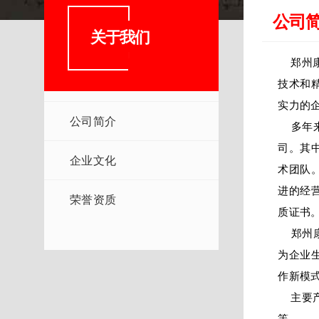
公司
关于我们
郑州
技术和
实力的
公司简介
多年来
司。其
企业文化
术团队
进的经
荣誉资质
质证书
郑州康
为企业
作新模
主要产
等。